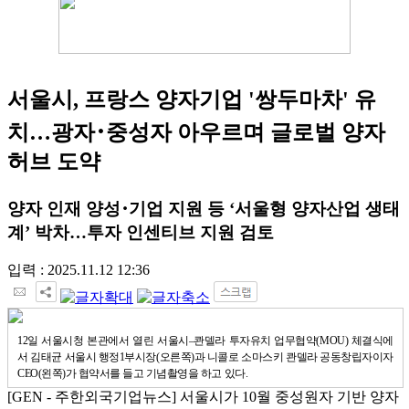
서울시, 프랑스 양자기업 '쌍두마차' 유
치…광자･중성자 아우르며 글로벌 양자
허브 도약
양자 인재 양성･기업 지원 등 ‘서울형 양자산업 생태
계’ 박차…투자 인센티브 지원 검토
입력 : 2025.11.12 12:36
12일 서울시청 본관에서 열린 서울시–콴델라 투자유치 업무협약(MOU) 체결식에
서 김태균 서울시 행정1부시장(오른쪽)과 니콜로 소마스키 콴델라 공동창립자이자
CEO(왼쪽)가 협약서를 들고 기념촬영을 하고 있다.
[GEN - 주한외국기업뉴스] 서울시가 10월 중성원자 기반 양자