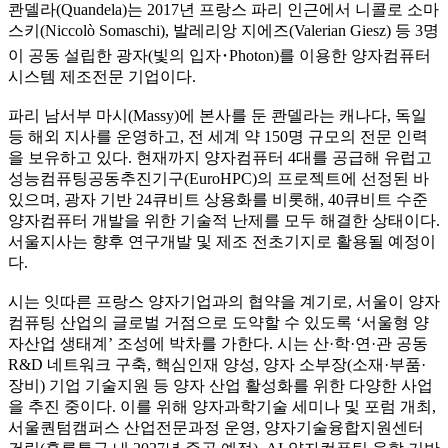
콴델라(Quandela)는 2017년 프랑스 파리 인근에서 니콜로 소마
스키(Niccolò Somaschi), 발레리앙 지에즈(Valerian Giesz) 등 3명
이 공동 설립한 광자(빛의 입자･Photon)를 이용한 양자컴퓨터
시스템 제조전문 기업이다.
파리 남서부 마시(Massy)에 본사를 둔 콴델라는 캐나다, 독일
등 해외 지사를 운영하고, 전 세계 약 150명 규모의 전문 인력
을 보유하고 있다. 현재까지 양자컴퓨터 4대를 공급해 유럽고
성능컴퓨팅공동추진기구(EuroHPC)의 프로젝트에 선정된 바
있으며, 광자 기반 24큐비트 상용화를 비롯해, 40큐비트 수준
양자컴퓨터 개발을 위한 기술적 난제를 모두 해결한 상태이다.
서울지사는 향후 연구개발 및 제조 전초기지로 활용될 예정이
다.
시는 잇따른 프랑스 양자기업과의 협약을 계기로, 서울이 양자
컴퓨팅 산업의 글로벌 거점으로 도약할 수 있도록 ‘서울형 양
자산업 생태계’ 조성에 박차를 가한다. 시는 산·학·연·관 공동
R&D 네트워크 구축, 핵심인재 양성, 양자 소부장(소재·부품·
장비) 기업 기술지원 등 양자 산업 활성화를 위한 다양한 사업
을 추진 중이다. 이를 위해 양자과학기술 세미나 및 포럼 개최,
서울퀀텀캠퍼스 산업전문과정 운영, 양자기술융합지원센터