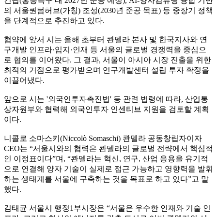
건립(홍릉특구 내 2027년 준공 예정), AI-양자컴퓨팅 융합 기반
의 서울퀀텀허브(가칭) 조성(2030년 준공 목표) 등 중장기 정책
을 단계적으로 추진하고 있다.
협약에 앞서 시는 올해 초부터 콴델라 본사 및 한국지사와 연
구개발 인프라·입지·인재 등 서울의 글로벌 경쟁력을 중심으
로 협의를 이어왔다. 그 결과, 서울이 아시아 시장 진출을 위한
최적의 거점으로 평가받으며 연구개발센터 설립 투자 확정을
이끌어냈다.
앞으로 시는 '외국인투자촉진법' 등 관련 법령에 따라, 산업통
상자원부와 협력해 외국인투자 인센티브 지원을 검토할 계획
이다.
니콜로 소마스키(Niccolò Somaschi) 콴델라 공동창립자이자
CEO는 “서울시와의 협력은 콴델라의 글로벌 전략에서 핵심적
인 이정표이다”며, “콴델라는 혁신, 연구, 산업 응용을 유기적
으로 연결해 양자 기술이 실제로 접근 가능하고 영향력을 발휘
하는 생태계를 서울에 구축하는 것을 목표로 하고 있다”고 말
했다.
김태균 서울시 행정1부시장은 “서울은 우수한 인재와 기술 인