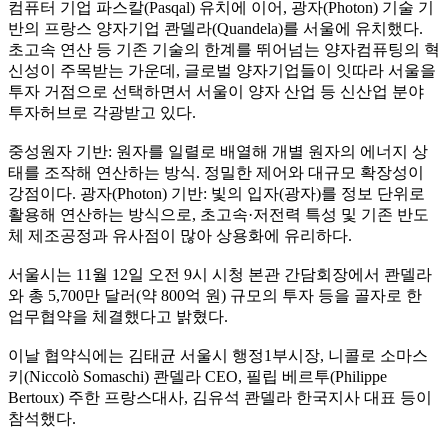
컴퓨터 기업 파스칼(Pasqal) 유치에 이어, 광자(Photon) 기술 기
반의 프랑스 양자기업 콴델라(Quandela)를 서울에 유치했다.
초고속 연산 등 기존 기술의 한계를 뛰어넘는 양자컴퓨팅의 혁
신성이 주목받는 가운데, 글로벌 양자기업들이 잇따라 서울을
투자 거점으로 선택하면서 서울이 양자 산업 등 신산업 분야
투자허브로 각광받고 있다.
중성원자 기반: 원자를 일렬로 배열해 개별 원자의 에너지 상
태를 조작해 연산하는 방식. 정밀한 제어와 대규모 확장성이
강점이다. 광자(Photon) 기반: 빛의 입자(광자)를 정보 단위로
활용해 연산하는 방식으로, 초고속·저전력 특성 및 기존 반도
체 제조공정과 유사점이 많아 상용화에 유리하다.
서울시는 11월 12일 오전 9시 시청 본관 간담회장에서 콴델라
와 총 5,700만 달러(약 800억 원) 규모의 투자 등을 골자로 한
업무협약을 체결했다고 밝혔다.
이날 협약식에는 김태균 서울시 행정1부시장, 니콜로 소마스
키(Niccolò Somaschi) 콴델라 CEO, 필립 베르투(Philippe
Bertoux) 주한 프랑스대사, 김유석 콴델라 한국지사 대표 등이
참석했다.