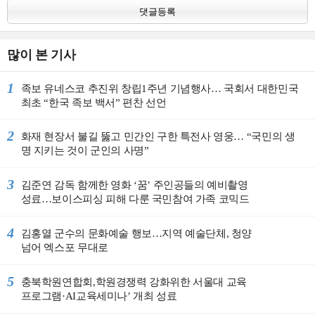
댓글등록
많이 본 기사
1
족보 유네스코 추진위 창립1주년 기념행사… 국회서 대한민국
최초 “한국 족보 백서” 편찬 선언
2
화재 현장서 불길 뚫고 민간인 구한 특전사 영웅… “국민의 생
명 지키는 것이 군인의 사명”
3
김준연 감독 함께한 영화 ‘꿈’ 주인공들의 예비촬영
성료…보이스피싱 피해 다룬 국민참여 가족 코믹드
라마 기대감 높여ᆢ
4
김홍열 군수의 문화예술 행보…지역 예술단체, 청양
넘어 엑스포 무대로
5
충북학원연합회,학원경쟁력 강화위한 서울대 교육
프로그램·AI교육세미나’ 개최 성료