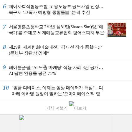
6
제이사회적협동조합, 고용노동부 공모사업 선정…
북구서 ‘고독사 예방형 통합돌봄’ 본격 추진
7
서울영훈초등학교 2학년 심혜린(Sharon Sim)양, '애
국가'를 주제로 세계예능교류협회 영어스피치 부문
전체 “대상 수상”
8
제29회 세계평화미술대전, "김재선 작가 종합대상
(문체부 장관상)영예“
9
테이블플립, 'AI 노출 마케팅' 적용 사례 8건 공개…
AI 답변 인용률 평균 71%
10
"얼굴 디바이스, 이제는 임상 데이터가 핵심"…디
마레 이하영 원장이 말하는 '오마이페이스'의 힘
은?
기사 더보기