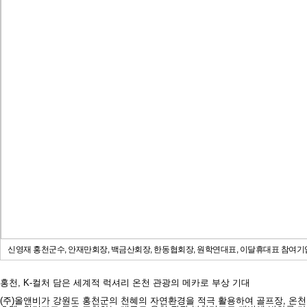
신영재 홍천군수, 안재만회장, 백금산회장, 한동협회장, 원학연대표, 이달휴대표 참여
홍천, K-컬처 담은 세계적 럭셔리 온천 관광의 메카로 부상 기대
(주)올앤비가 강원도 홍천군의 천혜의 자연환경을 적극 활용하여 골프장, 온천