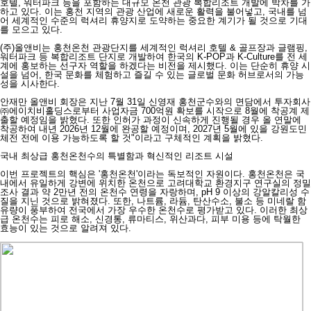
호텔, 워터파크 등을 포함하는 대규모 온천 관광 복합리조트 개발에 박차를 가
하고 있다. 이는 홍천 지역의 관광 산업에 새로운 활력을 불어넣고, 국내를 넘
어 세계적인 수준의 럭셔리 휴양지로 도약하는 중요한 계기가 될 것으로 기대
를 모으고 있다.
(주)올앤비는 홍천온천 관광단지를 세계적인 럭셔리 호텔 & 골프장과 글램핑,
워터파크 등 복합리조트 단지로 개발하여 한국의 K-POP과 K-Culture를 전 세
계에 홍보하는 선구자 역할을 하겠다는 비전을 제시했다. 이는 단순히 휴양 시
설을 넘어, 한국 문화를 체험하고 즐길 수 있는 글로벌 문화 허브로서의 가능
성을 시사한다.
안재만 올앤비 회장은 지난 7월 31일 신영재 홍천군수와의 면담에서 투자회사
㈜에이치비홀딩스로부터 사업자금 700억원 확보를 시작으로 8월에 착공계 제
출할 예정임을 밝혔다. 또한 인허가 과정이 신속하게 진행될 경우 올 연말에
착공하여 내년 2026년 12월에 완공할 예정이며, 2027년 5월에 있을 강원도민
체전 전에 이용 가능하도록 할 것"이라고 구체적인 계획을 밝혔다.
국내 최상급 홍천온천수의 특별함과 혁신적인 리조트 시설
이번 프로젝트의 핵심은 '홍천온천'이라는 독보적인 자원이다. 홍천온천은 국
내에서 유일하게 강변에 위치한 온천으로 고려대학교 환경지구 연구실의 정밀
조사 결과 약 2만년 전의 온천수 연령을 자랑하며, pH 9 이상의 강알칼리성 수
질을 지닌 것으로 밝혀졌다. 또한, 나트륨, 라듐, 탄산수소, 불소 등 미네랄 함
유량이 풍부하여 전국에서 가장 우수한 온천수로 평가받고 있다. 이러한 최상
급 온천수는 피로 해소, 신경통, 류마티스, 위산과다, 피부 미용 등에 탁월한
효능이 있는 것으로 알려져 있다.