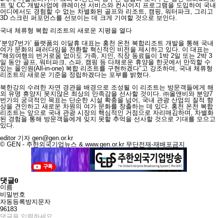
트 및 CC 개발사업에 큐레이션 서비스와 컨시어지 프로그램을 도입하여 국내
어디에서도 경험할 수 없는 차별화된 골프와 리조트, 캠핑, 워터파크, 그리고
3D 스크린 퍼포먼스를 선보이는 데 크게 기여할 것으로 보인다.
국내 체류형 복합 리조트의 새로운 지평을 열다
‘분양7번가’ 플랫폼의 이달휴 대표는 홍천 온천 복합리조트 개발을 통해 국내
여가 문화의 패러다임을 전환할 혁신적인 비전을 제시하고 있다. 이 대표는
"해외여행의 번거로움 없이도 가족, 지인, 직장 동료들이 1박 2일 또는 2박 3
일 동안 골프, 워터파크, 스파, 캠핑 등 다채로운 휴양을 한곳에서 만끽할 수
있는 올인원(All-in-one) 복합 리조트를 구현하겠다"고 강조하며, 국내 체류형
리조트의 새로운 기준을 정립하겠다는 포부를 밝혔다.
북한강의 수려한 자연 경관을 배경으로 조성될 이 리조트는 방문객들에게 해
외 유명 휴양지 못지않은 최상의 만족감을 선사할 것이다. ㈜올앤비와 분양7
번가의 궁극적인 목표는 단순한 시설 확충을 넘어, 국내 관광 산업의 질적 향
상을 견인하고 새로운 차원의 여가 문화를 창출하는 데 있다. 홍천 온천 복합
리조트는 앞으로 국내 관광 시장의 핵심적인 거점으로 자리매김하며, 차별화
된 경험을 통해 방문객들에게 잊지 못할 추억을 선사할 것으로 기대를 모으고
있다.
editor 기자
gen@gen.or.kr
© GEN - 주한외국기업뉴스 & www.gen.or.kr 무단전재-재배포금지
댓글
0
이름
비밀번호
자동등록방지문자
96183