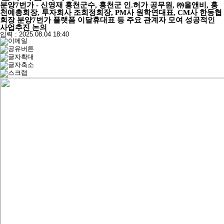
분양7번가 - 신영재 홍천군수, 홍천군 인.허가 공무원, ㈜올앤비, 홍
천예총회장, 투자회사 조희정회장, PM사 원학연대표, CM사 한동협
회장 분양7번가 플랫폼 이달휴대표 등 주요 관계자 모여 성공적인
사업추진 논의
입력 : 2025.08.04 18:40