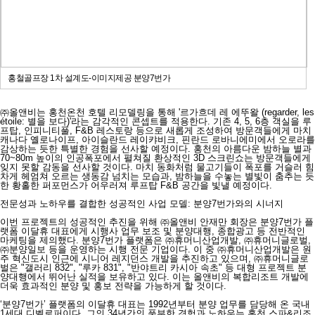
홍철골프장 1차 설계도-이미지제공 분양7번가
㈜올앤비는 홍천온천 호텔 리모델링을 통해 '르가흐데 레 에뚜왈 (regarder, les
étoile: 별을 보다)'라는 감각적인 콘셉트를 적용한다. 기존 4, 5, 6층 객실을 루
프탑, 인피니티풀, F&B 레스토랑 등으로 새롭게 조성하여 방문객들에게 마치
캐나다 옐로나이프, 아이슬란드 레이캬비크, 핀란드 로바니에미에서 오로라를
감상하는 듯한 특별한 경험을 선사할 예정이다. 홍천의 아름다운 밤하늘 별과
70~80m 높이의 인공폭포에서 펼쳐질 환상적인 3D 스크린쇼는 방문객들에게
잊지 못할 감동을 선사할 것이다. 마치 동화처럼 물고기들이 폭포를 거슬러 힘
차게 헤엄쳐 오르는 생동감 넘치는 모습과, 밤하늘을 수놓는 별빛이 춤추는 듯
한 황홀한 퍼포먼스가 어우러져 루프탑 F&B 공간을 빛낼 예정이다.
전문성과 노하우를 결합한 성공적인 사업 모델: 분양7번가와의 시너지
이번 프로젝트의 성공적인 추진을 위해 ㈜올앤비 안재만 회장은 분양7번가 플
랫폼 이달휴 대표에게 시행사 업무 보조 및 분양대행, 종합광고 등 전반적인
마케팅을 제의했다. 분양7번가 플랫폼은 ㈜휴머니산업개발, ㈜휴머니글로벌,
㈜분양일보 등을 운영하는 시행 전문 기업이다. 이 중 ㈜휴머니산업개발은 원
주 혁신도시 인근에 시니어 레지던스 개발을 추진하고 있으며, ㈜휴머니글로
벌은 "갤러리 832", "루카 831", "반야트리 카시아 속초" 등 대형 프로젝트 분
양대행에서 뛰어난 실적을 보유하고 있다. 이는 올앤비의 복합리조트 개발에
더욱 효과적인 분양 및 홍보 전략을 가능하게 할 것이다.
‘분양7번가’ 플랫폼의 이달휴 대표는 1992년부터 분양 업무를 담당해 온 국내
1세대 디벨로퍼이다. 그의 34년간의 풍부한 경험과 노하우는 홍천 스파&리조