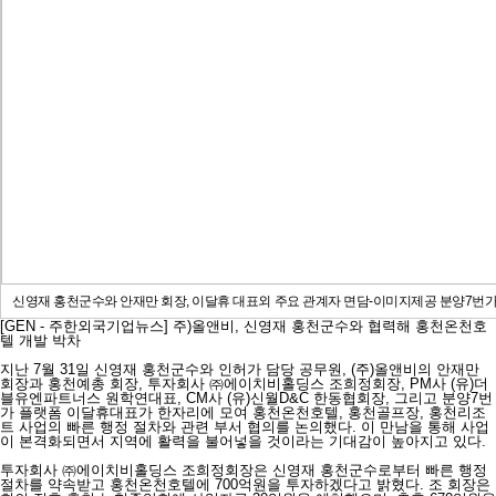
신영재 홍천군수와 안재만 회장, 이달휴 대표외 주요 관계자 면담-이미지제공 분양7번
[GEN - 주한외국기업뉴스] 주)올앤비, 신영재 홍천군수와 협력해 홍천온천호
텔 개발 박차
지난 7월 31일 신영재 홍천군수와 인허가 담당 공무원, (주)올앤비의 안재만
회장과 홍천예총 회장, 투자회사 ㈜에이치비홀딩스 조희정회장, PM사 (유)더
블유엔파트너스 원학연대표, CM사 (유)신월D&C 한동협회장, 그리고 분양7번
가 플랫폼 이달휴대표가 한자리에 모여 홍천온천호텔, 홍천골프장, 홍천리조
트 사업의 빠른 행정 절차와 관련 부서 협의를 논의했다. 이 만남을 통해 사업
이 본격화되면서 지역에 활력을 불어넣을 것이라는 기대감이 높아지고 있다.
투자회사 ㈜에이치비홀딩스 조희정회장은 신영재 홍천군수로부터 빠른 행정
절차를 약속받고 홍천온천호텔에 700억원을 투자하겠다고 밝혔다. 조 회장은