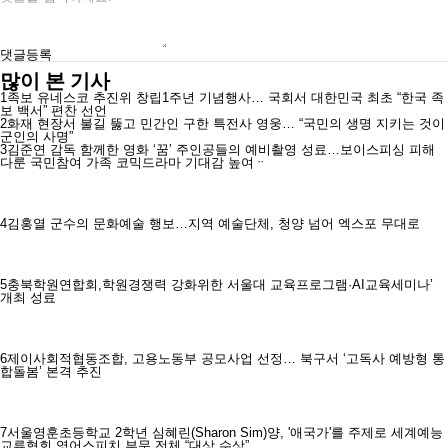
댓글등록
많이 본 기사
1
족보 유네스코 추진위 창립1주년 기념행사… 국회서 대한민국 최초 “한국 족
보 백서” 편찬 선언
2
화재 현장서 불길 뚫고 민간인 구한 특전사 영웅… “국민의 생명 지키는 것이
군인의 사명”
3
김준연 감독 함께한 영화 ‘꿈’ 주인공들의 예비촬영 성료…보이스피싱 피해
다룬 국민참여 가족 코믹드라마 기대감 높여ᆢ
4
김홍열 군수의 문화예술 행보…지역 예술단체, 청양 넘어 엑스포 무대로
5
충북학원연합회,학원경쟁력 강화위한 서울대 교육프로그램·AI교육세미나’
개최 성료
6
제이사회적협동조합, 고용노동부 공모사업 선정… 북구서 ‘고독사 예방형 통
합돌봄’ 본격 추진
7
서울영훈초등학교 2학년 심혜린(Sharon Sim)양, '애국가'를 주제로 세계예능
교류협회 영어스피치 부문 전체 “대상 수상”