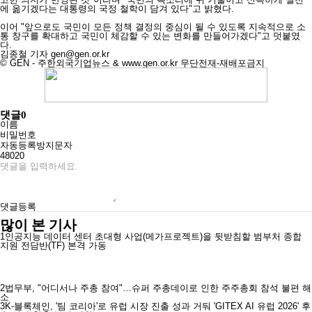
에 옮기겠다는 대통령의 국정 철학이 담겨 있다"고 밝혔다.
이어 "앞으로도 국민이 모든 정책 결정의 중심이 될 수 있도록 지속적으로 소
통 창구를 확대하고 국민이 체감할 수 있는 변화를 만들어가겠다"고 덧붙였
다.
김종철 기자
gen@gen.or.kr
© GEN - 주한외국기업뉴스 & www.gen.or.kr 무단전재-재배포금지
댓글
0
이름
비밀번호
자동등록방지문자
48020
댓글등록
많이 본 기사
1
인공지능 데이터 센터 초대형 사업(메가프로젝트)을 뒷받침할 범부처 종합
지원 전담반(TF) 본격 가동
2
법무부, "어디서나 주총 참여"…슈퍼 주총데이로 인한 주주총회 참석 불편 해
소
3
K-블록체인, '팀 코리아'로 유럽 시장 진출 성과 거둬 'GITEX AI 유럽 2026' 후