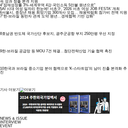
속 성과 창출 본격 지원
4
"잠재성장률 3%·세계무역 4강·국민소득 5만불 원년으로"
5
AI 시대 여성 일자리 한눈에! 서초구, '2026 서초 여성 JOB FESTA' 개최
6
서울시, 중장년 채용 희망기업 300개사 모집… 채용박람회 참가비 전액 지원
7
"한-브라질 동반자 관계 도약 원년…경제협력 기반 강화"
8
호남권 반도체 국가산단 후보지, 광주군공항 부지 250만평 우선 지정
9
한-브라질 공급망 등 MOU 7건 체결…첨단전략산업 기술 협력 촉진
10
한국과 브라질 중소기업 분야 협력으로 'K-스타트업'의 남미 진출 본격화 추
진
기사 더보기
NEWS & ISSUE
INTERVIEW
EVENT