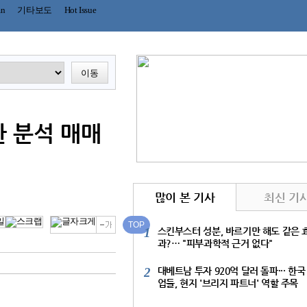
mn
기타보도
Hot Issue
이동
한 분석 매매
많이 본 기사
최신 기
TOP
1
스킨부스터 성분, 바르기만 해도 같은 
과?… "피부과학적 근거 없다"
2
대베트남 투자 920억 달러 돌파··· 한국
업들, 현지 '브리지 파트너' 역할 주목