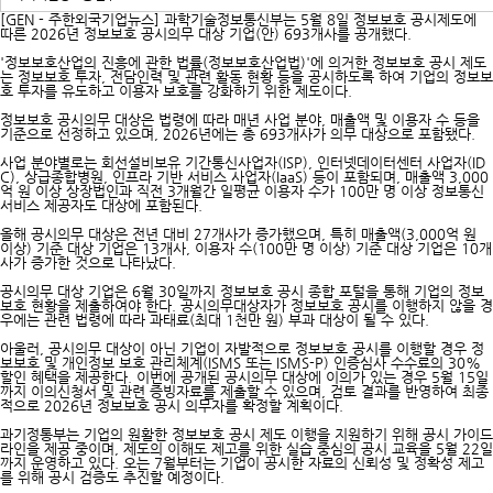
[GEN - 주한외국기업뉴스] 과학기술정보통신부는 5월 8일 정보보호 공시제도에
따른 2026년 정보보호 공시의무 대상 기업(안) 693개사를 공개했다.
'정보보호산업의 진흥에 관한 법률(정보보호산업법)'에 의거한 정보보호 공시 제도
는 정보보호 투자, 전담인력 및 관련 활동 현황 등을 공시하도록 하여 기업의 정보보
호 투자를 유도하고 이용자 보호를 강화하기 위한 제도이다.
정보보호 공시의무 대상은 법령에 따라 매년 사업 분야, 매출액 및 이용자 수 등을
기준으로 선정하고 있으며, 2026년에는 총 693개사가 의무 대상으로 포함됐다.
사업 분야별로는 회선설비보유 기간통신사업자(ISP), 인터넷데이터센터 사업자(ID
C), 상급종합병원, 인프라 기반 서비스 사업자(IaaS) 등이 포함되며, 매출액 3,000
억 원 이상 상장법인과 직전 3개월간 일평균 이용자 수가 100만 명 이상 정보통신
서비스 제공자도 대상에 포함된다.
올해 공시의무 대상은 전년 대비 27개사가 증가했으며, 특히 매출액(3,000억 원
이상) 기준 대상 기업은 13개사, 이용자 수(100만 명 이상) 기준 대상 기업은 10개
사가 증가한 것으로 나타났다.
공시의무 대상 기업은 6월 30일까지 정보보호 공시 종합 포털을 통해 기업의 정보
보호 현황을 제출하여야 한다. 공시의무대상자가 정보보호 공시를 이행하지 않을 경
우에는 관련 법령에 따라 과태료(최대 1천만 원) 부과 대상이 될 수 있다.
아울러, 공시의무 대상이 아닌 기업이 자발적으로 정보보호 공시를 이행할 경우 정
보보호 및 개인정보 보호 관리체계(ISMS 또는 ISMS-P) 인증심사 수수료의 30%
할인 혜택을 제공한다. 이번에 공개된 공시의무 대상에 이의가 있는 경우 5월 15일
까지 이의신청서 및 관련 증빙자료를 제출할 수 있으며, 검토 결과를 반영하여 최종
적으로 2026년 정보보호 공시 의무자를 확정할 계획이다.
과기정통부는 기업의 원활한 정보보호 공시 제도 이행을 지원하기 위해 공시 가이드
라인을 제공 중이며, 제도의 이해도 제고를 위한 실습 중심의 공시 교육을 5월 22일
까지 운영하고 있다. 오는 7월부터는 기업이 공시한 자료의 신뢰성 및 정확성 제고
를 위해 공시 검증도 추진할 예정이다.