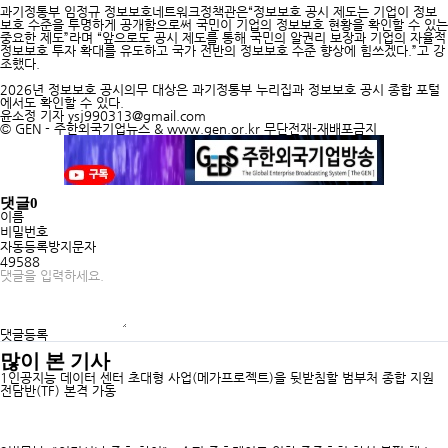
과기정통부 임정규 정보보호네트워크정책관은“정보보호 공시 제도는 기업이 정보
보호 수준을 투명하게 공개함으로써 국민이 기업의 정보보호 현황을 확인할 수 있는
중요한 제도”라며 “앞으로도 공시 제도를 통해 국민의 알권리 보장과 기업의 자율적
정보보호 투자 확대를 유도하고 국가 전반의 정보보호 수준 향상에 힘쓰겠다.”고 강
조했다.
2026년 정보보호 공시의무 대상은 과기정통부 누리집과 정보보호 공시 종합 포털
에서도 확인할 수 있다.
윤소정 기자
ysj990313@gmail.com
© GEN - 주한외국기업뉴스 & www.gen.or.kr 무단전재-재배포금지
댓글
0
이름
비밀번호
자동등록방지문자
49588
댓글등록
많이 본 기사
1
인공지능 데이터 센터 초대형 사업(메가프로젝트)을 뒷받침할 범부처 종합 지원
전담반(TF) 본격 가동