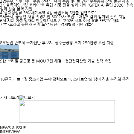
2
법무부, "어디서나 주총 참여"…슈퍼 주총데이로 인한 주주총회 참석 불편 해소
3
K-블록체인, '팀 코리아'로 유럽 시장 진출 성과 거둬 'GITEX AI 유럽 2026' 후속
성과 창출 본격 지원
4
"잠재성장률 3%·세계무역 4강·국민소득 5만불 원년으로"
5
서울시, 중장년 채용 희망기업 300개사 모집… 채용박람회 참가비 전액 지원
6
AI 시대 여성 일자리 한눈에! 서초구, '2026 서초 여성 JOB FESTA' 개최
7
"한-브라질 동반자 관계 도약 원년…경제협력 기반 강화"
8
호남권 반도체 국가산단 후보지, 광주군공항 부지 250만평 우선 지정
9
한-브라질 공급망 등 MOU 7건 체결…첨단전략산업 기술 협력 촉진
10
한국과 브라질 중소기업 분야 협력으로 'K-스타트업'의 남미 진출 본격화 추진
기사 더보기
NEWS & ISSUE
INTERVIEW