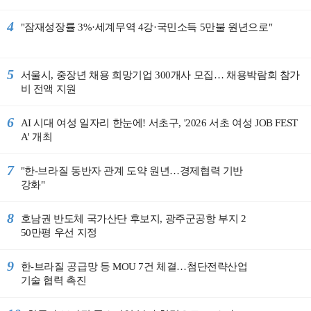
4
"잠재성장률 3%·세계무역 4강·국민소득 5만불 원년으로"
5
서울시, 중장년 채용 희망기업 300개사 모집… 채용박람회 참가
비 전액 지원
6
AI 시대 여성 일자리 한눈에! 서초구, '2026 서초 여성 JOB FEST
A' 개최
7
"한-브라질 동반자 관계 도약 원년…경제협력 기반
강화"
8
호남권 반도체 국가산단 후보지, 광주군공항 부지 2
50만평 우선 지정
9
한-브라질 공급망 등 MOU 7건 체결…첨단전략산업
기술 협력 촉진