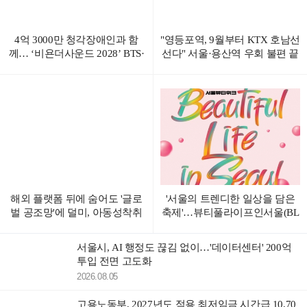
4억 3000만 청각장애인과 함
"영등포역, 9월부터 KTX 호남선
께… ‘비욘더사운드 2028’ BTS·
선다" 서울·용산역 우회 불편 끝
블랙핑크 공개 러브콜 화제
해외 플랫폼 뒤에 숨어도 '글로
'서울의 트렌디한 일상을 담은
벌 공조망'에 덜미, 아동성착취
축제'…뷰티풀라이프인서울(BL
물 유포·시청자 검거
S) 6일 예약 시작
서울시, AI 행정도 끊김 없이…'데이터센터' 200억
투입 전면 고도화
2026.08.05
고용노동부, 2027년도 적용 최저임금 시간급 10,70