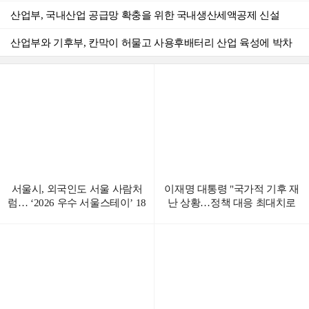
산업부, 국내산업 공급망 확충을 위한 국내생산세액공제 신설
해외 플랫폼 뒤에 숨어도 '글로벌 공조망'에 덜미, 아동성착취물 유포·시청자 검거
산업부와 기후부, 칸막이 허물고 사용후배터리 산업 육성에 박차
'서울의 트렌디한 일상을 담은 축제'…뷰티풀라이프인서울(BLS) 6일 예약 시작
서울시, AI 행정도 끊김 없이…'데이터센터' 200억 투입 전면 고도화
고용노동부, 2027년도 적용 최저임금 시간급 10,700원
서울시, 외국인도 서울 사람처
이재명 대통령 "국가적 기후 재
럼… ‘2026 우수 서울스테이’ 18
난 상황…정책 대응 최대치로
곳 선정
올려야"