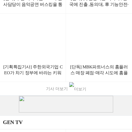
사담당이 음악공연 버스킹을 통
국에 진출 ,동의대, 車 기능안전·
해 청년 취준생들에게 응원과
사이버보안 인증 사업 협력
취업조언을 한다.
[기획특집기사] 주한외국기업 C
[단독] MBK파트너스의 홈플러
EO가 차기 정부에 바라는 키워
스 매장 폐점·매각 시도에 홈플
드 1위는 “ 공정 “
러스 노조 강력 반발
기사 더보기
GEN TV