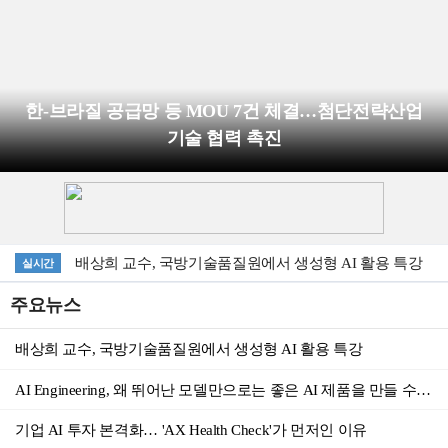
한-브라질 공급망 등 MOU 7건 체결…첨단전략산업
기술 협력 촉진
배상희 교수, 국방기술품질원에서 생성형 AI 활용 특강
실시간
산업부, 국내산업 공급망 확충을 위한 국내생산세액공제 신설
주요뉴스
산업부와 기후부, 칸막이 허물고 사용후배터리 산업 육성에 박차
배상희 교수, 국방기술품질원에서 생성형 AI 활용 특강
서울시, 외국인도 서울 사람처럼… ‘2026 우수 서울스테이’ 18곳 선정
AI Engineering, 왜 뛰어난 모델만으로는 좋은 AI 제품을 만들 수 없는가
이재명 대통령 "국가적 기후 재난 상황…정책 대응 최대치로 올려야"
기업 AI 투자 본격화… 'AX Health Check'가 먼저인 이유
"영등포역, 9월부터 KTX 호남선 선다" 서울·용산역 우회 불편 끝