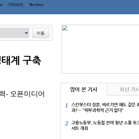
mn
기타보도
Hot Issue
이동
생태계 구축
많이 본 기사
최신 기
 협력- 오픈미디어
1
스킨부스터 성분, 바르기만 해도 같은 
과?… "피부과학적 근거 없다"
2
고용노동부, 노동절 전야 청년 소통 토
서트 개최