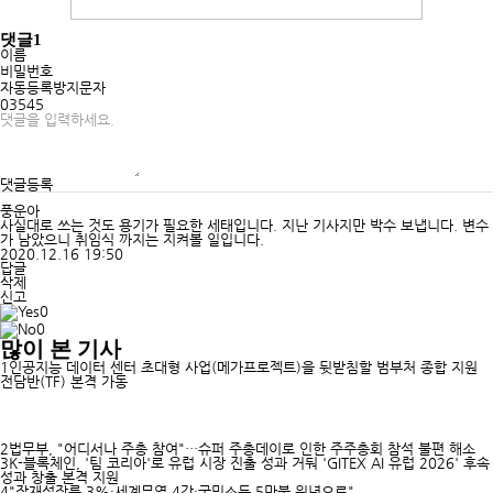
댓글
1
이름
비밀번호
자동등록방지문자
03545
댓글등록
풍운아
사실대로 쓰는 것도 용기가 필요한 세태입니다. 지난 기사지만 박수 보냅니다. 변수
가 남았으니 취임식 까지는 지켜볼 일입니다.
2020.12.16 19:50
답글
삭제
신고
0
0
많이 본 기사
1
인공지능 데이터 센터 초대형 사업(메가프로젝트)을 뒷받침할 범부처 종합 지원
전담반(TF) 본격 가동
2
법무부, "어디서나 주총 참여"…슈퍼 주총데이로 인한 주주총회 참석 불편 해소
3
K-블록체인, '팀 코리아'로 유럽 시장 진출 성과 거둬 'GITEX AI 유럽 2026' 후속
성과 창출 본격 지원
4
"잠재성장률 3%·세계무역 4강·국민소득 5만불 원년으로"