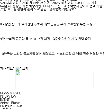
5
AI 시대 여성 일자리 한눈에! 서초구, '2026 서초 여성 JOB FESTA' 개최
6
서울시, 중장년 채용 희망기업 300개사 모집… 채용박람회 참가비 전액 지원
7
"한-브라질 동반자 관계 도약 원년…경제협력 기반 강화"
8
호남권 반도체 국가산단 후보지, 광주군공항 부지 250만평 우선 지정
9
한-브라질 공급망 등 MOU 7건 체결…첨단전략산업 기술 협력 촉진
10
한국과 브라질 중소기업 분야 협력으로 'K-스타트업'의 남미 진출 본격화 추진
기사 더보기
NEWS & ISSUE
INTERVIEW
EVENT
Animal Rights
HR Issue & JOB
포토뉴스