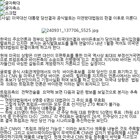
[사설] 미국대선 대통령 당선결과 공식발표는 미연방대법원의 판결 이후로 미룬다.
한국의 주요언론과 정부의 입장은 미국대선결과 바이든후보가 당선자로 공식입장을
발표하고 있지만 본지는 공식발표보도를 올해 연말이나 내년 1월중 적어도 미국연
방대법원의 판결이후에 하고자 한다.
현재 미국의 상항은 이번 대선이 우편투표를 통한 미국 역사상 희대의 부정선거국면
으로 트럼프측과 바이든측의 소송으로 진행중에 있고 트럼프 지지자와 바이든 지지
자들간의 극심한 갈등으로 계엄령까지 거론되고 있는 실정이다.
글로벌 공식 사회관계망에서도 아직 바이든후보를 유력 당선인 으로 표기하고 있
으나 CNN 등 미국내 민주당 바이든 ,오바마, 힐러리를 지지하는 언론사에서는 바이
든 후보가 당선인이라고 기정사실화 하며 보도를 하고 있으며 미국내 상항은 법원
과 의회는 트럼프편 언론은 바이든편 이라는 말이 희자되고 있다.
트럼프측의 전략전술을 요약해 보면 다음과 같은 행보를 보일것으로 본지는 추측
해본다,
ㅡ 연방대법원에서 9명중 6명의 대법관이 그 주의 표를 무효화.
ㅡ 그렇게 되면 트럼프ㅡ바이든 모두 유효 선거인단 270 확보가 불가능.
ㅡ 결국 의회 중 하원이 대통령을 결정
ㅡ 하원 435명이 하는것이 아닌 각 주당 하원 대표 한명씩 50명이 투표. (하원 43
5석 중 민주당이 다수) 그러나 각 주대표는 공화당이 26석, 민주당이 22석 이므
로 결국 트럼프는 재선 당선 가능 시나리오를 추진하는듯 보인다.
최근 CNN이 "트럼프 재당선 가능성 " 이라는 보도기사 제목을 내놓은 것도 주목할
만하다. 그리고 오비이락이라는말이 무색하도록 CNN은 갑자기 방송매체를 시장에
매각하기위해 매물로 내놓았다. 현재 미국내 CNN 방송 청취률이 바닥을 치고있고