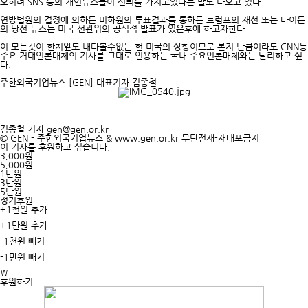
오히려 SNS 등의 개인뉴스들이 신뢰를 가지고있다는 말도 나오고 있다.
연방법원의 결정에 의하든 미하원의 투표결과를 통하든 트럼프의 재선 또는 바이든
의 당선 뉴스는 미국 선관위의 공식적 발표가 있은후에 하고자한다.
이 모든것이 한치앞도 내다볼수없는 현 미국의 상항이므로 본지 만큼이라도 CNN등
주요 거대언론매체의 기사를 그대로 인용하는 국내 주요언론매체와는 달리하고 싶
다.
주한외국기업뉴스 [GEN] 대표기자 김종철
김종철 기자
gen@gen.or.kr
© GEN - 주한외국기업뉴스 & www.gen.or.kr 무단전재-재배포금지
이 기사를 후원하고 싶습니다.
3,000원
5,000원
1만원
3만원
5만원
정기후원
+1천원 추가
+1만원 추가
-1천원 빼기
-1만원 빼기
￦
후원하기