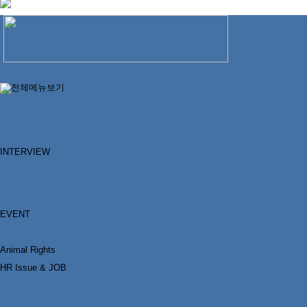
NEWS & ISSUE
Economy
Politics
Social
Culture
Labor
INTERVIEW
EVENT
Animal Rights
HR Issue & JOB