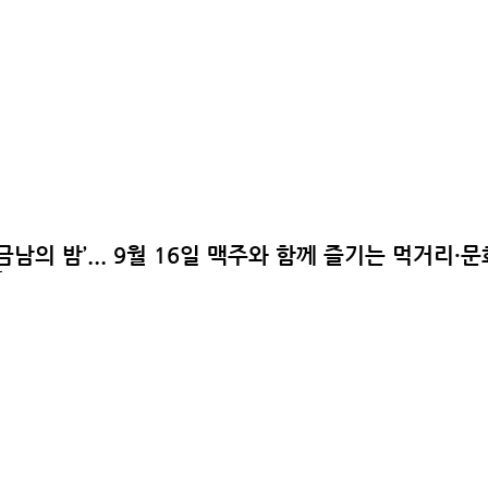
금남의 밤’... 9월 16일 맥주와 함께 즐기는 먹거리
장