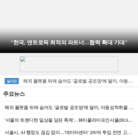
"한국, 앤트로픽 최적의 파트너…협력 확대 기대"
해외 플랫폼 뒤에 숨어도 '글로벌 공조망'에 덜미, 아동성착취물 유포·시청자 검거
실시간
'서울의 트렌디한 일상을 담은 축제'…뷰티풀라이프인서울(BLS) 6일 예약 시작
주요뉴스
서울시, AI 행정도 끊김 없이…'데이터센터' 200억 투입 전면 고도화
해외 플랫폼 뒤에 숨어도 '글로벌 공조망'에 덜미, 아동성착취물 유포·시청자 검거
고용노동부, 2027년도 적용 최저임금 시간급 10,700원
'서울의 트렌디한 일상을 담은 축제'…뷰티풀라이프인서울(BLS) 6일 예약 시작
한-방글라데시 CEPA 원칙적 타결
서울시, AI 행정도 끊김 없이…'데이터센터' 200억 투입 전면 고도화
한국산업인력공단 - KT ‘인공지능(AI) 역량강화 업무협약’ 체결