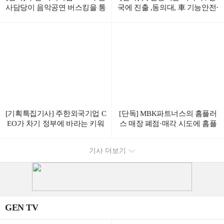
사담당이 음악공연 버스킹을 통
국에 진출 ,동의대, 車 기능안전·
해 청년 취준생들에게 응원과
사이버보안 인증 사업 협력
취업조언을 한다.
[기획특집기사] 주한외국기업 C
[단독] MBK파트너스의 홈플러
EO가 차기 정부에 바라는 키워
스 매장 폐점·매각 시도에 홈플
드 1위는 “ 공정 “
러스 노조 강력 반발
기사 더보기
GEN TV