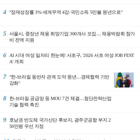
4
"잠재성장률 3%·세계무역 4강·국민소득 5만불 원년으로"
5
서울시, 중장년 채용 희망기업 300개사 모집… 채용박람회 참가
비 전액 지원
6
AI 시대 여성 일자리 한눈에! 서초구, '2026 서초 여성 JOB FEST
A' 개최
7
"한-브라질 동반자 관계 도약 원년…경제협력 기반
강화"
8
한-브라질 공급망 등 MOU 7건 체결…첨단전략산업
기술 협력 촉진
9
호남권 반도체 국가산단 후보지, 광주군공항 부지 2
50만평 우선 지정