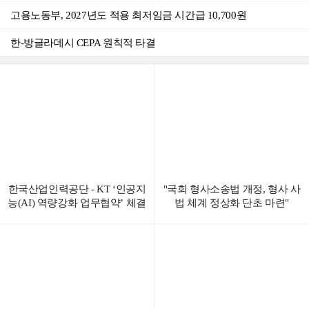
고용노동부, 2027년도 적용 최저임금 시간급 10,700원
"국회 형사소송법 개정, 형사 사법 체계 정상화 단초 마련"
한-방글라데시 CEPA 원칙적 타결
“AX에 필요한 모든 정보를 한눈에“ AX 원스톱 지원포털 『AX360°』 서비스 개시
AI가 뇌졸중‧파킨슨‧유방암 진단 돕는다 AX-Sprint 사업 6개 분야 컨소시엄 선정
'반도체산업 경쟁력 강화 및 지원에 관한 특별법 시행령' 제정안 국무회의 의결
한국산업인력공단 - KT ‘인공지
"국회 형사소송법 개정, 형사 사
능(AI) 역량강화 업무협약’ 체결
법 체계 정상화 단초 마련"