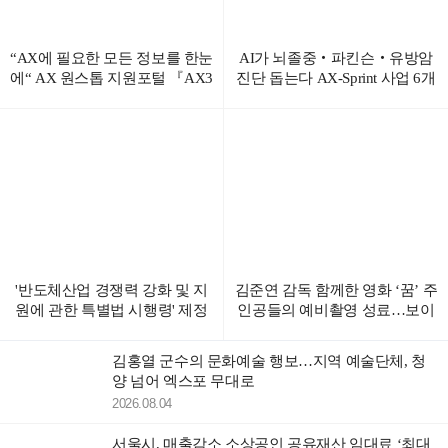
“AX에 필요한 모든 정보를 한눈
AI가 뇌졸중‧파킨슨‧유방암
에“ AX 원스톱 지원포털 『AX3
진단 돕는다 AX-Sprint 사업 6개
60°』 서비스 개시
분야 컨소시엄 선정
'반도체산업 경쟁력 강화 및 지
김준연 감독 함께한 영화 ‘꿈’ 주
원에 관한 특별법 시행령' 제정
인공들의 예비촬영 성료…보이
안 국무회의 의결
스피싱 피해 다룬 국민참여 가
족 코믹드라마 기대감 높여ᆢ
김홍열 군수의 문화예술 행보…지역 예술단체, 청
양 넘어 엑스포 무대로
2026.08.04
서울시, 매출감소 소상공인 공유재산 임대료 ‘최대