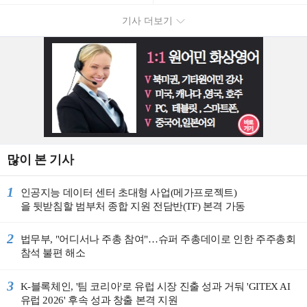
Korea)
기사 더보기
많이 본 기사
1
인공지능 데이터 센터 초대형 사업(메가프로젝트)
을 뒷받침할 범부처 종합 지원 전담반(TF) 본격 가동
2
법무부, "어디서나 주총 참여"…슈퍼 주총데이로 인한 주주총회
참석 불편 해소
3
K-블록체인, '팀 코리아'로 유럽 시장 진출 성과 거둬 'GITEX AI
유럽 2026' 후속 성과 창출 본격 지원