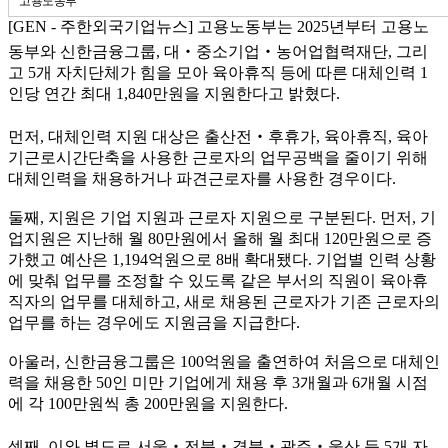
고용노동부
[GEN - 주한외국기업뉴스] 고용노동부는 2025년부터 고용노
동부와 신한금융그룹, 대‧중소기업‧농어업협력재단, 그리
고 5개 자치단체가 힘을 모아 육아휴직 등에 따른 대체인력 1
인당 연간 최대 1,840만원을 지원한다고 밝혔다.
먼저, 대체인력 지원 대상은 출산전‧후휴가, 육아휴직, 육아
기근로시간단축을 사용한 근로자의 업무공백을 줄이기 위해
대체인력을 채용하거나 파견근로자를 사용한 경우이다.
둘째, 지원은 기업 지원과 근로자 지원으로 구분된다. 먼저, 기
업지원은 지난해 월 80만원에서 올해 월 최대 120만원으로 증
가했고 예산은 1,194억원으로 8배 확대됐다. 기업별 인력 상황
에 맞춰 업무를 조정할 수 있도록 같은 부서의 직원이 육아휴
직자의 업무를 대체하고, 새로 채용된 근로자가 기존 근로자의
업무를 하는 경우에도 지원금을 지급한다.
아울러, 신한금융그룹은 100억원을 출연하여 처음으로 대체인
력을 채용한 50인 미만 기업에게 채용 후 3개월과 6개월 시점
에 각 100만원씩 총 200만원을 지원한다.
셋째, 이와 별도로 서울‧전북‧경북‧광주‧울산 등 5개 자