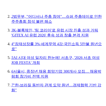
2
법무부, "어디서나 주총 참여"…슈퍼 주총데이로 인한
주주총회 참석 불편 해소
3
K-블록체인, '팀 코리아'로 유럽 시장 진출 성과 거둬
'GITEX AI 유럽 2026' 후속 성과 창출 본격 지원
4
"잠재성장률 3%·세계무역 4강·국민소득 5만불 원년으
로"
5
AI 시대 여성 일자리 한눈에! 서초구, '2026 서초 여성
JOB FESTA' 개최
6
서울시, 중장년 채용 희망기업 300개사 모집… 채용박
람회 참가비 전액 지원
7
"한-브라질 동반자 관계 도약 원년…경제협력 기반 강
화"