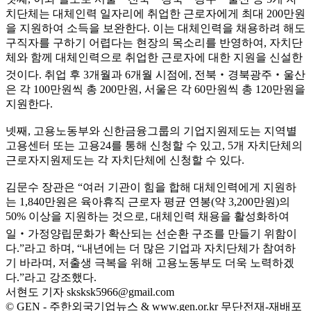
치단체는 대체인력 일자리에 취업한 근로자에게 최대 200만원
을 지원하여 소득을 보완한다. 이는 대체인력을 채용하려 해도
구직자를 구하기 어렵다는 현장의 목소리를 반영하여, 자치단
체와 함께 대체인력으로 취업한 근로자에 대한 지원을 신설한
것이다. 취업 후 3개월과 6개월 시점에, 전북‧경북광주‧울산
은 각 100만원씩 총 200만원, 서울은 각 60만원씩 총 120만원을
지원한다.
넷째, 고용노동부와 신한금융그룹의 기업지원제도는 지역별
고용센터 또는 고용24를 통해 신청할 수 있고, 5개 자치단체의
근로자지원제도는 각 자치단체에 신청할 수 있다.
김문수 장관은 “여러 기관이 힘을 합해 대체인력에게 지원하
는 1,840만원은 육아휴직 근로자 평균 연봉(약 3,200만원)의
50% 이상을 지원하는 것으로, 대체인력 채용을 활성화하여
일‧가정양립문화가 확산되는 선순환 구조를 만들기 위함이
다.”라고 하며, “내년에는 더 많은 기업과 자치단체가 참여하
기 바라며, 저출생 극복을 위해 고용노동부도 더욱 노력하겠
다.”라고 강조했다.
서현도 기자
sksksk5966@gmail.com
© GEN - 주한외국기업뉴스 & www.gen.or.kr 무단전재-재배포